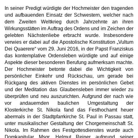
In seiner Predigt würdigte der Hochmeister den tragenden
und aufbauenden Einsatz der Schwestern, welcher nach
dem Zweiten Weltkrieg durch Jahrzehnte an ihren
Wirkungsstätten im Auftrag des Ordens und im Zeichen der
gelebten Nächstenliebe erbracht wurde. Insbesondere
verwies er dabei auf die Apostolische Konstitution „Vultum
Dei Quaerere“ vom 29. Juni 2016, in der Papst Franziskus
das kontemplative Ordensleben würdigte und auf einige
Aspekte dieser besonderen Berufung aufmerksam machte.
Der Hochmeister betonte dabei die Wichtigkeit von
persönlicher Einkehr und Rückschau, um gerade bei
Rückgang des aktiven Dienstes im persönlichen Gebet
und der Meditation das Glaubensleben immer wieder zu
überprüfen und neu auszurichten. Aufgrund der nach wie
vor andauernden baulichen Umgestaltung der
Klosterkirche St. Nikola fand das Festhochamt heuer
abermals in der Stadtpfarrkirche St. Paul in Passau statt,
unter musikalischer Gestaltung der Chorgemeinschaft St.
Nikola. Im Rahmen des Festgottesdienstes wurde auch
Domkapitular Msgr. Helmut Reiner aufgrund seiner