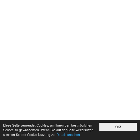
Diese Seite verwendet Cookies, um Ihnen den bestmöglichen
OK!
Service zu gewährleisten. Wenn Sie auf der Seite weitersurfen
stimmen Sie der Cookie-Nutzung zu.
Details ansehen