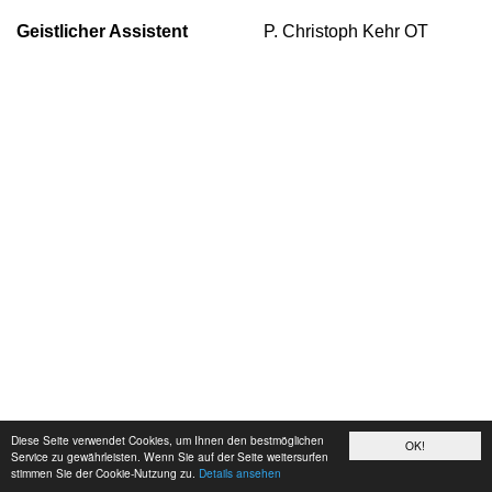
Geistlicher Assistent
P. Christoph Kehr OT
Diese Seite verwendet Cookies, um Ihnen den bestmöglichen
OK!
Service zu gewährleisten. Wenn Sie auf der Seite weitersurfen
stimmen Sie der Cookie-Nutzung zu.
Details ansehen