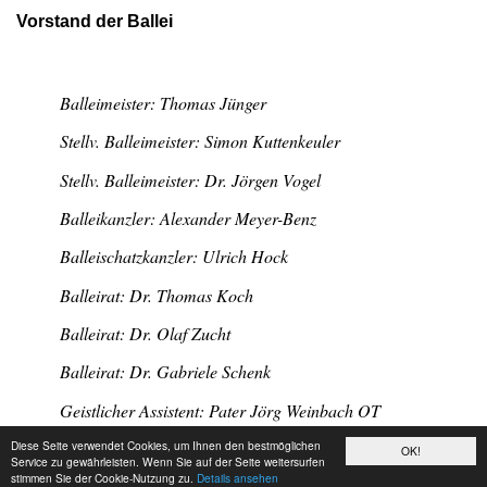
Vorstand der Ballei
Balleimeister: Thomas Jünger
Stellv. Balleimeister: Simon Kuttenkeuler
Stellv. Balleimeister: Dr. Jörgen Vogel
Balleikanzler: Alexander Meyer-Benz
Balleischatzkanzler: Ulrich Hock
Balleirat: Dr. Thomas Koch
Balleirat: Dr. Olaf Zucht
Balleirat: Dr. Gabriele Schenk
Geistlicher Assistent: Pater Jörg Weinbach OT
Diese Seite verwendet Cookies, um Ihnen den bestmöglichen
OK!
Service zu gewährleisten. Wenn Sie auf der Seite weitersurfen
stimmen Sie der Cookie-Nutzung zu.
Details ansehen