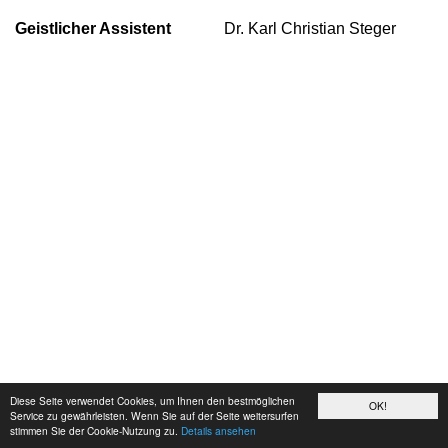
Geistlicher Assistent
Dr. Karl Christian Steger
Diese Seite verwendet Cookies, um Ihnen den bestmöglichen
OK!
Service zu gewährleisten. Wenn Sie auf der Seite weitersurfen
stimmen Sie der Cookie-Nutzung zu.
Details ansehen