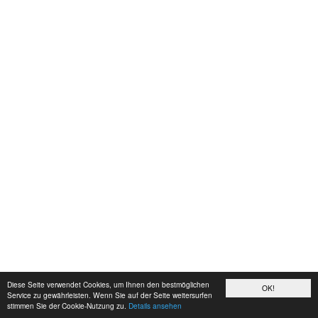
Diese Seite verwendet Cookies, um Ihnen den bestmöglichen
OK!
Service zu gewährleisten. Wenn Sie auf der Seite weitersurfen
stimmen Sie der Cookie-Nutzung zu.
Details ansehen