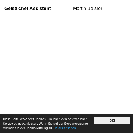
Geistlicher Assistent
Martin Beisler
Diese Seite verwendet Cookies, um Ihnen den bestmöglichen
OK!
Service zu gewährleisten. Wenn Sie auf der Seite weitersurfen
stimmen Sie der Cookie-Nutzung zu.
Details ansehen