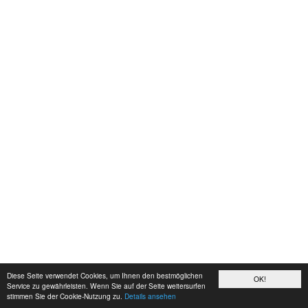
Diese Seite verwendet Cookies, um Ihnen den bestmöglichen
OK!
Service zu gewährleisten. Wenn Sie auf der Seite weitersurfen
stimmen Sie der Cookie-Nutzung zu.
Details ansehen