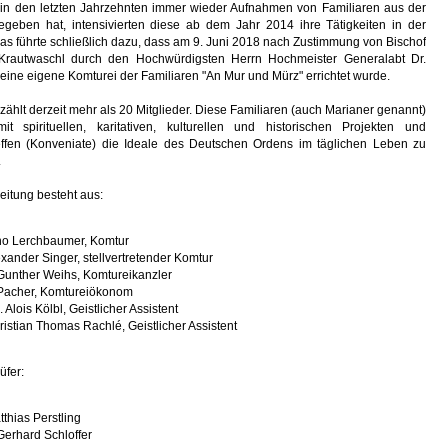
n den letzten Jahrzehnten immer wieder Aufnahmen von Familiaren aus der
egeben hat, intensivierten diese ab dem Jahr 2014 ihre Tätigkeiten in der
as führte schließlich dazu, dass am 9. Juni 2018 nach Zustimmung von Bischof
 Krautwaschl durch den Hochwürdigsten Herrn Hochmeister Generalabt Dr.
 eine eigene Komturei der Familiaren "An Mur und Mürz" errichtet wurde.
zählt derzeit mehr als 20 Mitglieder. Diese Familiaren (auch Marianer genannt)
it spirituellen, karitativen, kulturellen und historischen Projekten und
fen (Konveniate) die Ideale des Deutschen Ordens im täglichen Leben zu
.
eitung besteht aus:
rno Lerchbaumer, Komtur
exander Singer, stellvertretender Komtur
Gunther Weihs, Komtureikanzler
 Pacher, Komtureiökonom
Alois Kölbl, Geistlicher Assistent
ristian Thomas Rachlé, Geistlicher Assistent
fer:
tthias Perstling
Gerhard Schloffer