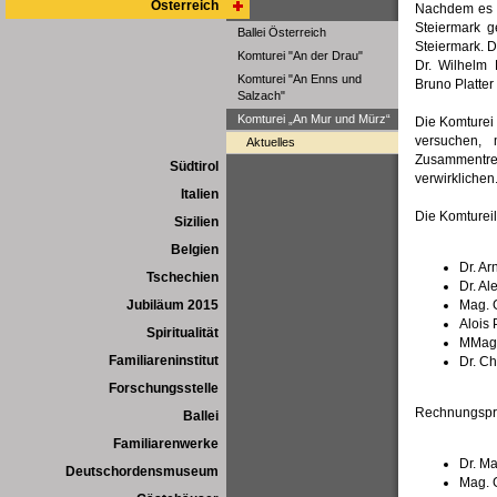
Österreich
Nachdem es i
Steiermark g
Ballei Österreich
Steiermark. D
Komturei "An der Drau"
Dr. Wilhelm
Komturei "An Enns und
Bruno Platter
Salzach"
Komturei „An Mur und Mürz“
Die Komturei 
versuchen, m
Aktuelles
Zusammentref
Südtirol
verwirklichen
Italien
Die Komtureil
Sizilien
Belgien
Dr. A
Tschechien
Dr. Al
Jubiläum 2015
Mag. 
Alois
Spiritualität
MMag. 
Familiareninstitut
Dr. Ch
Forschungsstelle
Rechnungsprü
Ballei
Familiarenwerke
Dr. Ma
Deutschordensmuseum
Mag. 