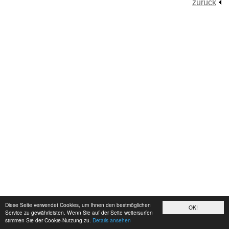
zurück
Diese Seite verwendet Cookies, um Ihnen den bestmöglichen
OK!
Service zu gewährleisten. Wenn Sie auf der Seite weitersurfen
stimmen Sie der Cookie-Nutzung zu.
Details ansehen