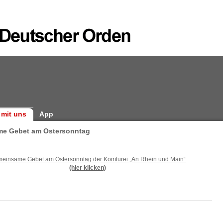
 mit uns
App
e Gebet am Ostersonntag
einsame Gebet am Ostersonntag der Komturei „An Rhein und Main“
(hier klicken)